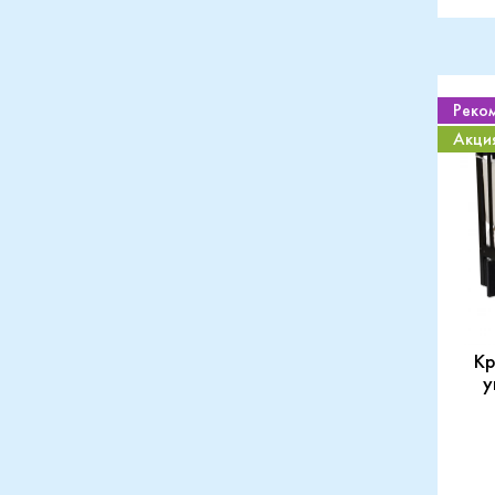
Реко
Акци
Кр
у