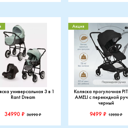
я
Акция
яска универсальная 3 в 1
Коляска прогулочная P
Rant Dream
AMELI с перекидной руч
черный
34990 ₽
9499 ₽
36990 ₽
13950 ₽