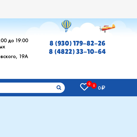
0:00 до 19:00
8 (930) 179-82-26
ых
8 (4822) 33-10-64
овского, 19А
0
0
0