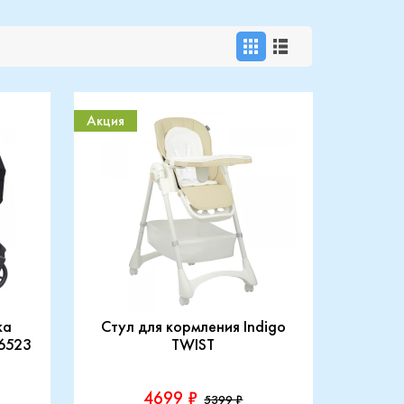
Акция
ка
Стул для кормления Indigo
-6523
TWIST
4699 ₽
5399 ₽