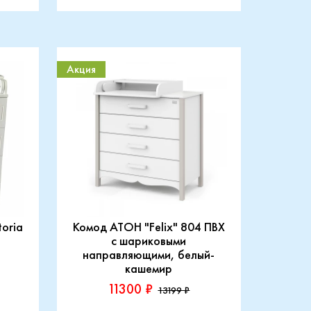
Акция
toria
Комод АТОН "Felix" 804 ПВХ
с шариковыми
направляющими, белый-
кашемир
11300 ₽
13199 ₽