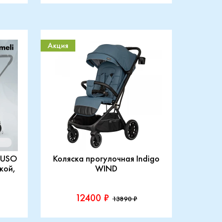
Акция
ITUSO
Коляска прогулочная Indigo
кой,
WIND
12400 ₽
13890 ₽