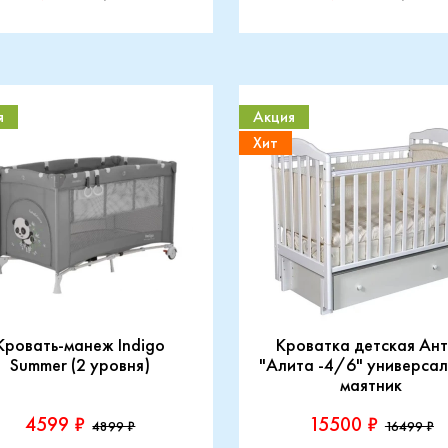
я
Акция
Хит
Кровать-манеж Indigo
Кроватка детская Ан
Summer (2 уровня)
"Алита -4/6" универса
маятник
4599 ₽
15500 ₽
4899 ₽
16499 ₽