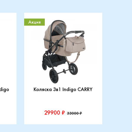
Акция
digo
Коляска 3в1 Indigo CARRY
29900 ₽
33000 ₽