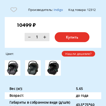
Производитель:
Indigo
Код товара:
12312
10499 ₽
Купить
Цвет:
Нашли дешевле?
Вес (кг):
5.65
Возраст:
до года
Габариты в собранном виде (д/ш/в)
43,5*75*60