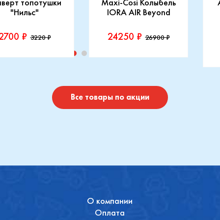
нверт топотушки
Maxi-Cosi Колыбель
"Нильс"
IORA AIR Beyond
2700 ₽
24250 ₽
3220 ₽
26900 ₽
изводитель::
Производитель::
отушки
Maxi-Cosi
П
I
Купить
Купить
Все товары по акции
О компании
Оплата