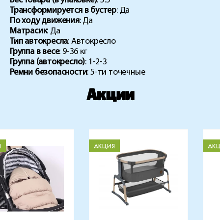
Вес Товара (в упаковке)
: 5.5
Трансформируется в бустер
: Да
По ходу движения
: Да
Матрасик
: Да
Тип автокресла
: Автокресло
Группа в весе
: 9-36 кг
Группа (автокресло)
: 1-2-3
Ремни безопасности
: 5-ти точечные
Акции
Я
АКЦИЯ
АК