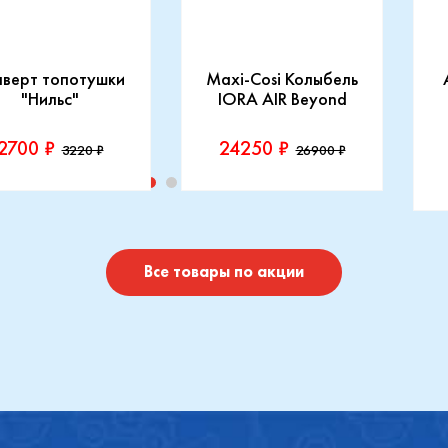
нверт топотушки
Maxi-Cosi Колыбель
"Нильс"
IORA AIR Beyond
2700 ₽
24250 ₽
3220 ₽
26900 ₽
изводитель::
Производитель::
отушки
Maxi-Cosi
П
I
Купить
Купить
Все товары по акции