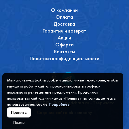
О компании
Оплата
Доставка
Гарантии и возврат
Акции
Оферта
Контакты
Политика конфиденциальности
Мы используем файлы cookie и аналогичные технологии, чтобы
улучшить работу сайта, проанализировать трафик и
показывать релевантные предложения. Продолжая
пользоваться сайтом или нажав «Принять», вы соглашаетесь с
Copyright © 2012 - 2026 tverichata.ru - Тверичата
использованием cookie.
Подробнее
.
Содание сайта
bk company
Принять
Позже