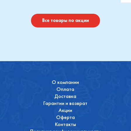
отушки
Maxi-Cosi
П
I
Купить
Купить
Все товары по акции
О компании
Оплата
Доставка
Гарантии и возврат
Акции
Оферта
Контакты