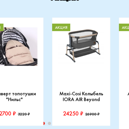
Я
АКЦИЯ
АК
нверт топотушки
Maxi-Cosi Колыбель
"Нильс"
IORA AIR Beyond
2700 ₽
24250 ₽
3220 ₽
26900 ₽
изводитель::
Производитель::