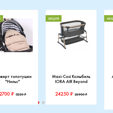
Я
АКЦИЯ
АК
нверт топотушки
Maxi-Cosi Колыбель
"Нильс"
IORA AIR Beyond
2700 ₽
24250 ₽
3220 ₽
26900 ₽
изводитель::
Производитель::
отушки
Maxi-Cosi
П