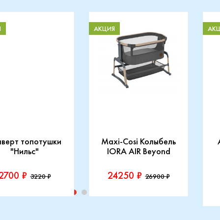
Я
АКЦИЯ
АК
нверт топотушки
Maxi-Cosi Колыбель
"Нильс"
IORA AIR Beyond
2700 ₽
24250 ₽
3220 ₽
26900 ₽
изводитель::
Производитель::
отушки
Maxi-Cosi
П
I