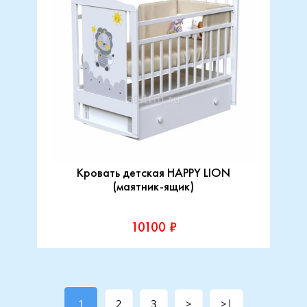
Кровать детская HAPPY LION
(маятник-ящик)
10100 ₽
1
2
3
>
>|