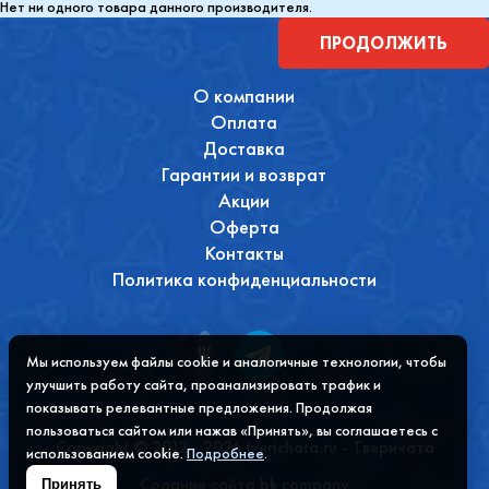
Нет ни одного товара данного производителя.
ПРОДОЛЖИТЬ
О компании
Оплата
Доставка
Гарантии и возврат
Акции
Оферта
Контакты
Политика конфиденциальности
Мы используем файлы cookie и аналогичные технологии, чтобы
улучшить работу сайта, проанализировать трафик и
показывать релевантные предложения. Продолжая
пользоваться сайтом или нажав «Принять», вы соглашаетесь с
Copyright © 2012 - 2026 tverichata.ru - Тверичата
использованием cookie.
Подробнее
.
Содание сайта
bk company
Принять