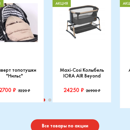
Я
АКЦИЯ
АК
нверт топотушки
Maxi-Cosi Колыбель
"Нильс"
IORA AIR Beyond
2700 ₽
24250 ₽
3220 ₽
26900 ₽
изводитель::
Производитель::
отушки
Maxi-Cosi
П
I
Купить
Купить
Все товары по акции