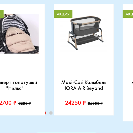
Я
АКЦИЯ
АК
нверт топотушки
Maxi-Cosi Колыбель
"Нильс"
IORA AIR Beyond
2700 ₽
24250 ₽
3220 ₽
26900 ₽
изводитель::
Производитель::
отушки
Maxi-Cosi
П
I