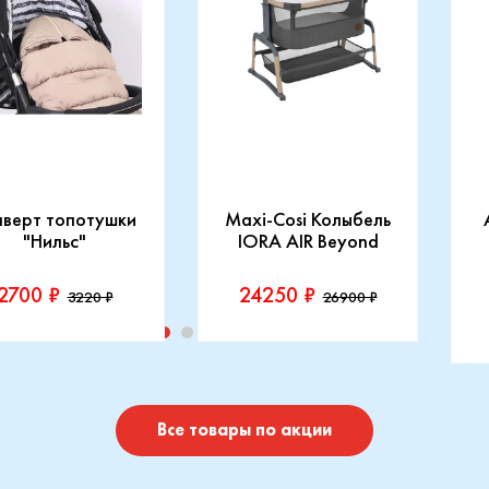
нверт топотушки
Maxi-Cosi Колыбель
"Нильс"
IORA AIR Beyond
2700 ₽
24250 ₽
3220 ₽
26900 ₽
изводитель::
Производитель::
отушки
Maxi-Cosi
П
I
Купить
Купить
Все товары по акции