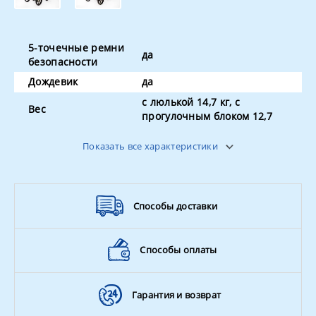
5-точечные ремни
да
безопасности
Дождевик
да
с люлькой 14,7 кг, с
Вес
прогулочным блоком 12,7
Амортизация
да
Показать все характеристики
Поворотные
да
колёса
Ширина колёсной
задняя 57,5 см
базы
Способы доставки
Способы оплаты
Гарантия и возврат