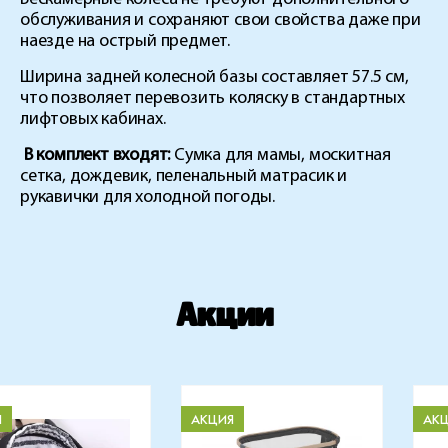
обслуживания и сохраняют свои свойства даже при
наезде на острый предмет.
Ширина задней колесной базы составляет 57.5 см,
что позволяет перевозить коляску в стандартных
лифтовых кабинах.
В комплект входят:
Сумка для мамы, москитная
сетка, дождевик, пеленальный матрасик и
рукавички для холодной погоды.
Акции
Я
АКЦИЯ
АК