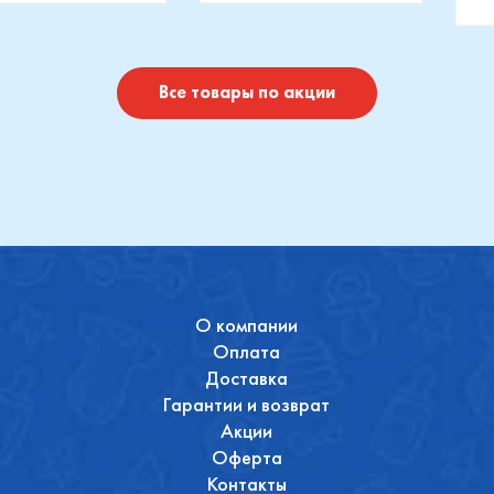
изводитель::
Производитель::
отушки
Maxi-Cosi
П
I
Купить
Купить
Все товары по акции
О компании
Оплата
Доставка
Гарантии и возврат
Акции
Оферта
Контакты