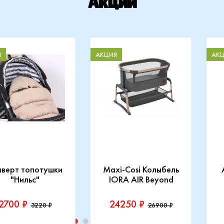
Акции
Я
АКЦИЯ
АК
нверт топотушки
Maxi-Cosi Колыбель
"Нильс"
IORA AIR Beyond
2700 ₽
24250 ₽
3220 ₽
26900 ₽