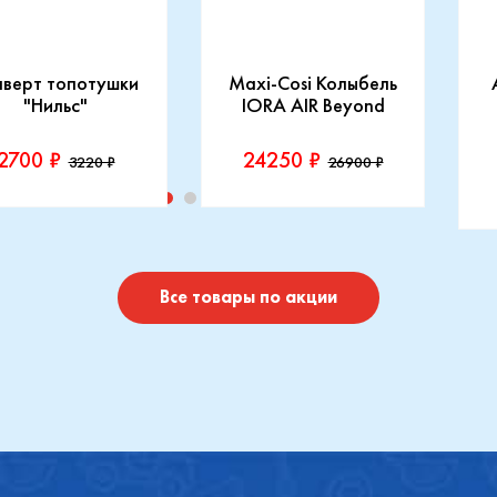
нверт топотушки
Maxi-Cosi Колыбель
"Нильс"
IORA AIR Beyond
2700 ₽
24250 ₽
3220 ₽
26900 ₽
изводитель::
Производитель::
отушки
Maxi-Cosi
П
I
Купить
Купить
Все товары по акции