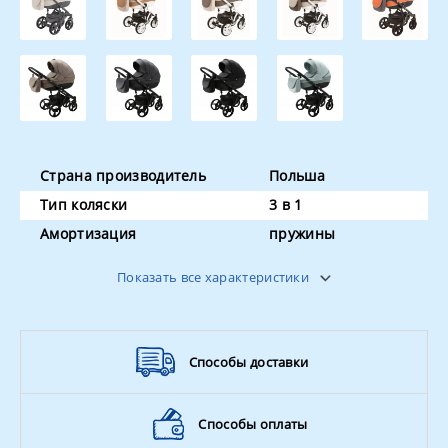
Страна производитель
Польша
Тип коляски
3 в 1
Амортизация
пружины
Поворотные колёса
да
Показать все характеристики
Ширина колёсной базы
60 см
Цвет
в ассортименте
Способы доставки
Способы оплаты