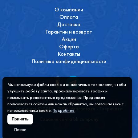
О компании
Оплата
Доставка
Гарантии и возврат
Акции
Оферта
Контакты
Политика конфиденциальности
Мы используем файлы cookie и аналогичные технологии, чтобы
улучшить работу сайта, проанализировать трафик и
показывать релевантные предложения. Продолжая
пользоваться сайтом или нажав «Принять», вы соглашаетесь с
Copyright © 2012 - 2026 tverichata.ru - Тверичата
использованием cookie.
Подробнее
.
Содание сайта
bk company
Принять
Позже