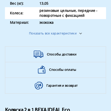
Вес (кг):
13,05
резиновые цельные, передние -
Колеса:
поворотные с фиксацией
Материал:
экокожа
Накидка на
в люльке и прогулочном блоке
Показать все характеристики
ноги
Ремни
5-ти точечные
безопасности
Способы доставки
Способы оплаты
Гарантия и возврат
Коляска 2 в 1 BEXA IDEAL Eco