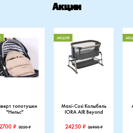
Акции
Я
АКЦИЯ
АК
нверт топотушки
Maxi-Cosi Колыбель
"Нильс"
IORA AIR Beyond
2700 ₽
24250 ₽
3220 ₽
26900 ₽