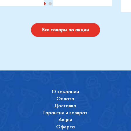
изводитель::
Производитель::
отушки
Maxi-Cosi
П
I
Купить
Купить
Все товары по акции
О компании
Оплата
Доставка
Гарантии и возврат
Акции
Оферта