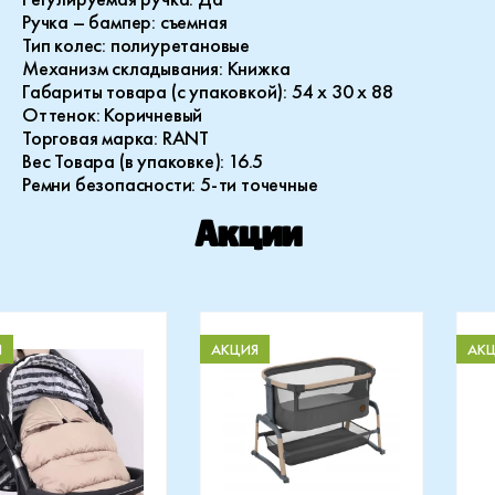
Ручка – бампер
: съемная
Тип колес
: полиуретановые
Механизм складывания
: Книжка
Габариты товара (с упаковкой)
: 54 x 30 x 88
Оттенок
: Коричневый
Торговая марка
: RANT
Вес Товара (в упаковке)
: 16.5
Ремни безопасности
: 5-ти точечные
Акции
Я
АКЦИЯ
АК