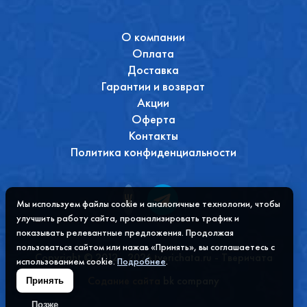
О компании
Оплата
Доставка
Гарантии и возврат
Акции
Оферта
Контакты
Политика конфиденциальности
Мы используем файлы cookie и аналогичные технологии, чтобы
улучшить работу сайта, проанализировать трафик и
показывать релевантные предложения. Продолжая
пользоваться сайтом или нажав «Принять», вы соглашаетесь с
Copyright © 2012 - 2026 tverichata.ru - Тверичата
использованием cookie.
Подробнее
.
Содание сайта
bk company
Принять
Позже