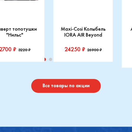
нверт топотушки
Maxi-Cosi Колыбель
"Нильс"
IORA AIR Beyond
2700 ₽
24250 ₽
3220 ₽
26900 ₽
изводитель::
Производитель::
отушки
Maxi-Cosi
П
I
Купить
Купить
Все товары по акции