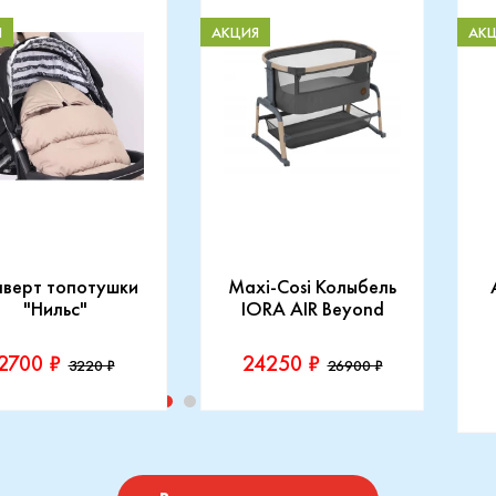
Я
АКЦИЯ
АК
нверт топотушки
Maxi-Cosi Колыбель
"Нильс"
IORA AIR Beyond
2700 ₽
24250 ₽
3220 ₽
26900 ₽
изводитель::
Производитель::
отушки
Maxi-Cosi
П
I