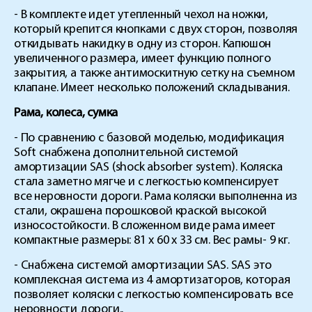
- В комплекте идет утепленный чехол на ножки,
который крепится кнопками с двух сторон, позволяя
откидывать накидку в одну из сторон. Капюшон
увеличенного размера, имеет функцию полного
закрытия, а также антимоскитную сетку на съемном
клапане. Имеет несколько положений складывания.
Рама, колеса, сумка
- По сравнению с базовой моделью, модификация
Soft снабжена дополнительной системой
амортизации SAS (shock absorber system). Коляска
стала заметно мягче и с легкостью компенсирует
все неровности дороги. Рама коляски выполненна из
стали, окрашена порошковой краской высокой
износостойкости. В сложенном виде рама имеет
компактные размеры: 81 х 60 х 33 см. Вес рамы- 9 кг.
- Снабжена системой амортизации SAS. SAS это
комплексная система из 4 амортизаторов, которая
позволяет коляски с легкостью компенсировать все
неровности дороги..