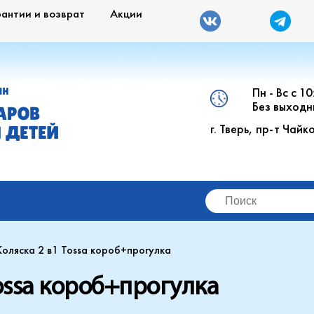
рантии и возврат
Акции
Пн - Вс с 1
ИН
Без выходн
АРОВ
г. Тверь, пр-т Чайк
 ДЕТЕЙ
оляска 2 в1 Tossa короб+прогулка
ossa короб+прогулка