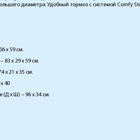
большего диаметра. Удобный тормоз с системой Comfy St
6 х 59 см.
 83 х 29 х 59 см.
 х 21 х 35 см.
 х 40
(Д х Ш) – 96 х 34 см.