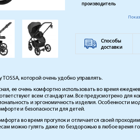
производитель
Вес ребенка
Показ
Способы
доставки
ку
TOSSA
, которой очень удобно управлять.
сная, ее очень комфортно использовать во время ежедне
ответствуют всем стандартам. Все предусмотрено для к
иональность и эргономичность изделия. Особенности мо
омфорте и безопасности для детей.
мфорта во время прогулок и отличается своей проходим
сам можно гулять даже по бездорожью в любое время го