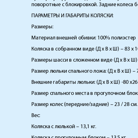
поворотные с блокировкой. Задние колеса 
ПАРАМЕТРЫ И ГАБАРИТЫ КОЛЯСКИ:
Размеры:
Материал внешней обивки: 100% полиэстер
Коляска в собранном виде (Д х В х Ш) – 83 х 10
Размеры шасси в сложенном виде (Д х В х Ш) –
Размер люльки спального ложа: (Д х В х Ш) – 74
Внешние габариты люльки: (Д х В х Ш) -80 х26
Размер спального места в прогулочном блоке 
Размер колес (передние/задние) – 23 / 28 см.
Вес:
Коляска с люлькой – 13,1 кг.
Коляска с прогулочным блоком – 13,5 кг.