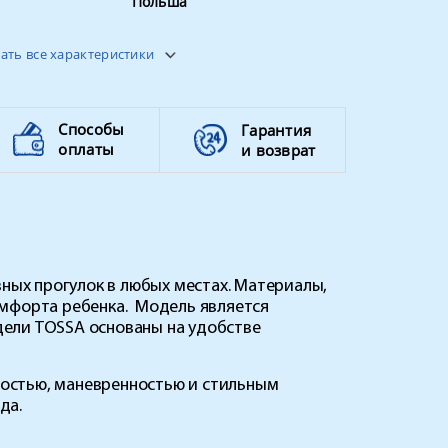
Польша
до 15 кг
ать все характеристики
Способы
Гарантия
оплаты
и возврат
вных прогулок в любых местах. Материалы,
омфорта ребенка. Модель является
дели
TOSSA
основаны на удобстве
остью, маневренностью и стильным
да.