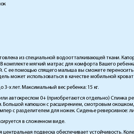
лок
готовлена из специальной водоотталкивающей ткани. Кап
 В комплекте мягкий матрас для комфорта Вашего ребенк
й. С ее помощью спящего малыша вы сможете переносить 
ель может использоваться в качестве мобильной кроват
 3-х лет. Максимальный вес ребенка: 15 кг.
или автокреслом 0+ (приобретаются отдельно) Спинка ре
я. Большой капюшон с расширением, смотровым окошком,
пер с разделителем для ножек. Сиденье реверсивное: ли
сируется в сложенном виде.
ая центральная подвеска обеспечивает устойчивость. Кол