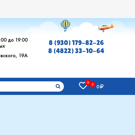
0:00 до 19:00
8 (930) 179-82-26
ых
8 (4822) 33-10-64
овского, 19А
0
0
0