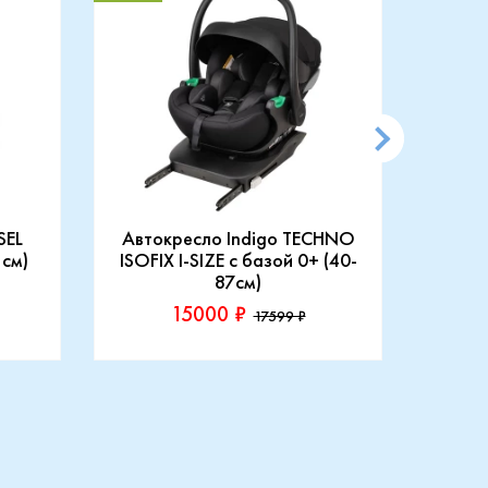
SEL
Автокресло Indigo TECHNO
АВТ
 см)
ISOFIX I-SIZE c базой 0+ (40-
87см)
15000 ₽
17599 ₽
Производитель::
Произ
Indigo
Rant
Купить