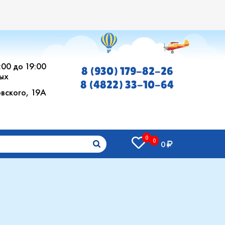
0:00 до 19:00
8 (930) 179-82-26
ых
8 (4822) 33-10-64
овского, 19А
0
0
0