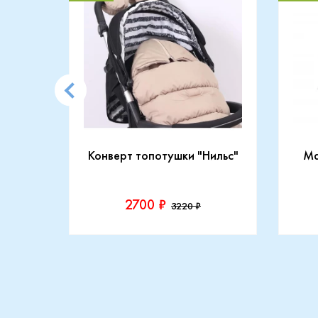
CARRY
Конверт топотушки "Нильс"
Ma
2700 ₽
3220 ₽
Производитель::
Прои
Топотушки
Maxi
Купить