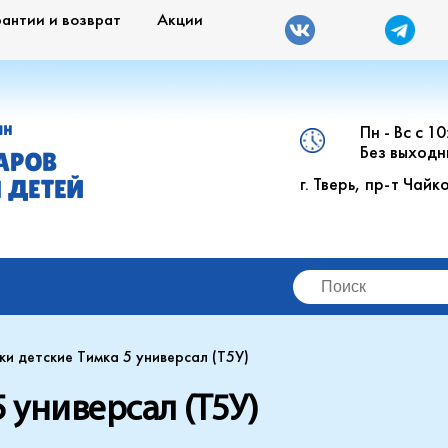
рантии и возврат
Акции
Пн - Вс с 1
ИН
Без выходн
АРОВ
г. Тверь, пр-т Чайк
 ДЕТЕЙ
ки детские Тимка 5 универсал (Т5У)
 универсал (Т5У)