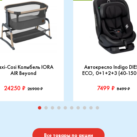
xi-Cosi Колыбель IORA
Автокресло Indigo DIE
AIR Beyond
ECO, 0+1+2+3 (40-150
24250 ₽
7499 ₽
26900 ₽
8499 ₽
зводитель::
Производитель::
-Cosi
Indigo
Купить
Купить
Все товары по акции