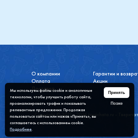
О компании
Гарантии и возвра
Оплата
Акции
Доставка
Мы используем файлы cookie и аналогичные
Принять
технологии, чтобы улучшить работу сайта,
проанализировать трафик и показывать
Позже
релевантные предложения. Продолжая
Copyright © 2012 - 2026 tverichata.ru - Тверича
пользоваться сайтом или нажав «Принять», вы
соглашаетесь с использованием cookie.
Подробнее
.