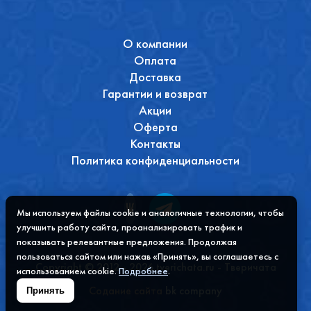
О компании
Оплата
Доставка
Гарантии и возврат
Акции
Оферта
Контакты
Политика конфиденциальности
Мы используем файлы cookie и аналогичные технологии, чтобы
улучшить работу сайта, проанализировать трафик и
показывать релевантные предложения. Продолжая
пользоваться сайтом или нажав «Принять», вы соглашаетесь с
Copyright © 2012 - 2026 tverichata.ru - Тверичата
использованием cookie.
Подробнее
.
Содание сайта
bk company
Принять