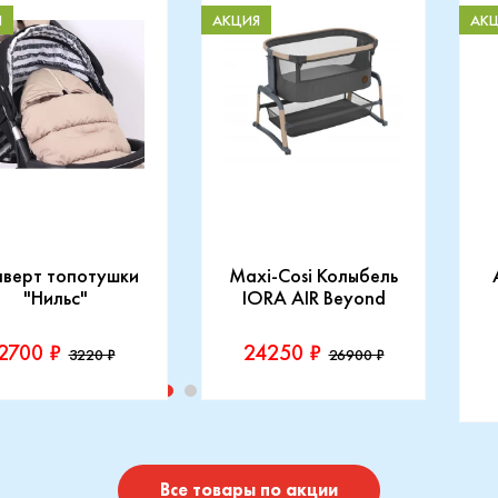
Я
АКЦИЯ
АК
нверт топотушки
Maxi-Cosi Колыбель
"Нильс"
IORA AIR Beyond
2700 ₽
24250 ₽
3220 ₽
26900 ₽
изводитель::
Производитель::
отушки
Maxi-Cosi
П
I
Купить
Купить
Все товары по акции