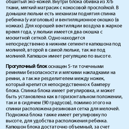
обшитый эко-кожей. Внутри блока обивка из Х/Б
ткани, мягкий матрасик с кокосовой прослойкой. В
донышке люльки есть механизм поднятия спинка
ребенка (у изголовья) и вентиляционное окошко (в
ножках). Для хорошей вентиляции воздуха в жаркое
время года, у люльки имеется два окошка с
москитной сеткой. Одно находится
непосредственно в нижнем сегменте капюшона под
молнией, второй в самой люльке, так же под
молнией. Капюшон имеет регуляцию по высоте.
Прогулочный блок
оснащен 5-ти точечными
ремнями безопасности и мягкими накладками на
ремни, а так же резделителем между ножек,
который крепится непосредственно к бамперу
блока. Спинка блока имеет регулировка, и может
быть установлена как в горизонтальном положении,
так и в сидячем (90 градусов), помимо этого на
спинки расположена резиновая сетка для мелочей.
Подножка блока также имеет регулировку по
высоте, для удобства расположения ребенка.
Капюшон блока достаточно объемный, за счет