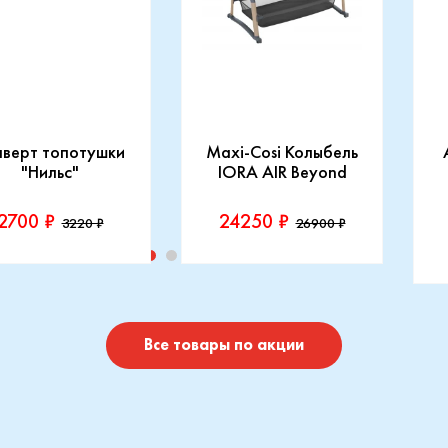
нверт топотушки
Maxi-Cosi Колыбель
"Нильс"
IORA AIR Beyond
2700 ₽
24250 ₽
3220 ₽
26900 ₽
изводитель::
Производитель::
отушки
Maxi-Cosi
П
I
Купить
Купить
Все товары по акции