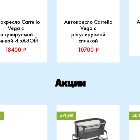
окресло Carrello
Автокресло Carrello
А
Vega с
Vega с
регулируемой
регулируемой
инкой И БАЗОЙ
спинкой
18400 ₽
10700 ₽
П
C
изводитель:
Производитель:
ello
Carrello
Акции
Купить
Купить
Я
АКЦИЯ
АК