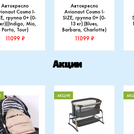
Автокресло
Автокресло
ionaut Cosmo I-
Avionaut Cosmo I-
ZE, группа 0+ (0-
SIZE, группа 0+ (0-
кг)((Indigo, Mio,
13 кг) (Blues,
Porto, Tour)
Barbara, Charlotte)
11099 ₽
11099 ₽
изводитель:
Производитель:
П
go
Indigo
I
Акции
Купить
Купить
Я
АКЦИЯ
АК