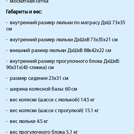
-
москитная сетка
Габариты и вес:
-
внутренний размер люльки по матрасу ДхШ 73х35
см
-
внутренний размер люльки ДхШхВ 73х35х21 см
-
внешний размер люльки ДхШхВ 88х42х22 см
-
внутренний размер прогулочного блока ДхШхВ:
90х31х(43-спинка) см
-
размер сидения 23х31 см
-
ширина колесной базы: 60 см
-
вес коляски (шасси с люлькой) 14.5 кг
-
вес коляски (шасси с прогулкой) 15.1 кг
-
вес люльки 4.5 кг
-
вес прогулочного блока 5,1 кг