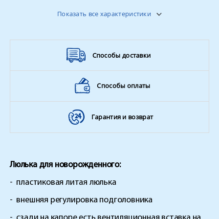
Поворотные колёса
нет
Показать все характеристики
Ширина колёсной базы
60 см
Цвет
в ассортименте
Способы доставки
Способы оплаты
Гарантия и возврат
Люлька для новорожденного:
-
пластиковая литая люлька
-
внешняя регулировка подголовника
-
сзади на капоре есть вентиляционная вставка на