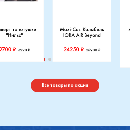
нверт топотушки
Maxi-Cosi Колыбель
"Нильс"
IORA AIR Beyond
2700 ₽
24250 ₽
3220 ₽
26900 ₽
изводитель::
Производитель::
отушки
Maxi-Cosi
П
I
Купить
Купить
Все товары по акции