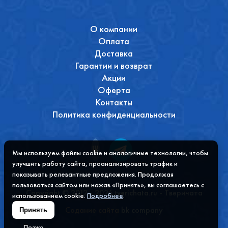
О компании
Оплата
Доставка
Гарантии и возврат
Акции
Оферта
Контакты
Политика конфиденциальности
Мы используем файлы cookie и аналогичные технологии, чтобы
улучшить работу сайта, проанализировать трафик и
показывать релевантные предложения. Продолжая
пользоваться сайтом или нажав «Принять», вы соглашаетесь с
Copyright © 2012 - 2026 tverichata.ru - Тверичата
использованием cookie.
Подробнее
.
Содание сайта
bk company
Принять
Позже