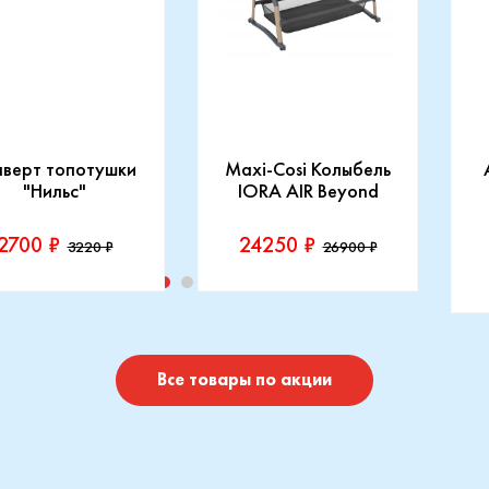
нверт топотушки
Maxi-Cosi Колыбель
"Нильс"
IORA AIR Beyond
2700 ₽
24250 ₽
3220 ₽
26900 ₽
изводитель::
Производитель::
отушки
Maxi-Cosi
П
I
Купить
Купить
Все товары по акции