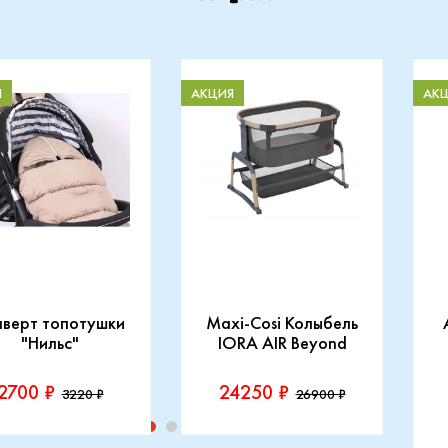
Я
АКЦИЯ
АК
нверт топотушки
Maxi-Cosi Колыбель
"Нильс"
IORA AIR Beyond
2700 ₽
24250 ₽
3220 ₽
26900 ₽
изводитель::
Производитель::