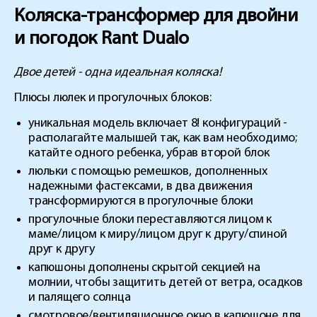
Коляска-трансформер для двойни
и погодок Rant Dualo
Двое детей - одна идеальная коляска!
Плюсы люлек и прогулочных блоков:
уникальная модель включает 8! конфигураций -
располагайте малышей так, как вам необходимо;
катайте одного ребенка, убрав второй блок
люльки с помощью ремешков, дополненных
надежными фастексами, в два движения
трансформируются в прогулочные блоки
прогулочные блоки переставляются лицом к
маме/лицом к миру/лицом друг к другу/спиной
друг к другу
капюшоны дополнены скрытой секцией на
молнии, чтобы защитить детей от ветра, осадков
и палящего солнца
смотровое/вентиляционное окно в капюшоне для