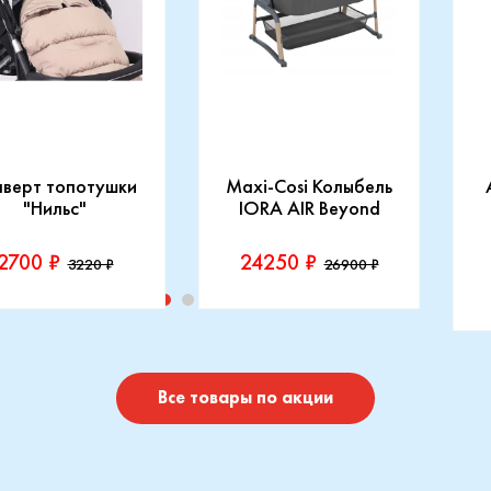
нверт топотушки
Maxi-Cosi Колыбель
"Нильс"
IORA AIR Beyond
2700 ₽
24250 ₽
3220 ₽
26900 ₽
изводитель::
Производитель::
отушки
Maxi-Cosi
П
I
Купить
Купить
Все товары по акции