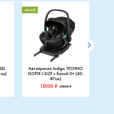
АКЦИЯ
АКЦИЯ
SEL
Автокресло Indigo TECHNO
АВТ
 см)
ISOFIX I-SIZE c базой 0+ (40-
87см)
15000 ₽
17599 ₽
Производитель::
Произ
Indigo
Rant