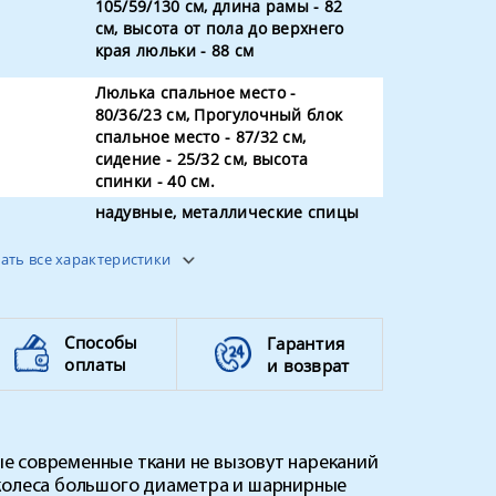
105/59/130 см, длина рамы - 82
см, высота от пола до верхнего
края люльки - 88 см
Люлька спальное место -
80/36/23 см, Прогулочный блок
спальное место - 87/32 см,
сидение - 25/32 см, высота
спинки - 40 см.
надувные, металлические спицы
+ подшипник
ать все характеристики
каркас рамы - 7,4 кг; колеса - 3,3
кг, люлька - 5,2 кг, прогулочный
блок - 5,4 кг
Способы
Гарантия
нет
оплаты
и возврат
59
е современные ткани не вызовут нареканий
 колеса большого диаметра и шарнирные