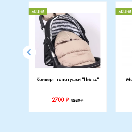
АКЦИЯ
АКЦИЯ
CARRY
Конверт топотушки "Нильс"
Ma
2700 ₽
3220 ₽
Производитель::
Прои
Топотушки
Maxi