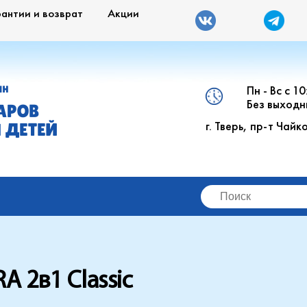
рантии и возврат
Акции
Пн - Вс с 1
ИН
Без выходн
АРОВ
г. Тверь, пр-т Чайк
 ДЕТЕЙ
A 2в1 Classic