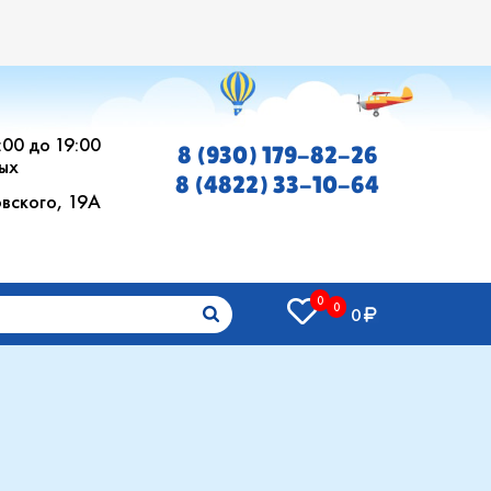
0:00 до 19:00
8 (930) 179-82-26
ых
8 (4822) 33-10-64
овского, 19А
0
0
0