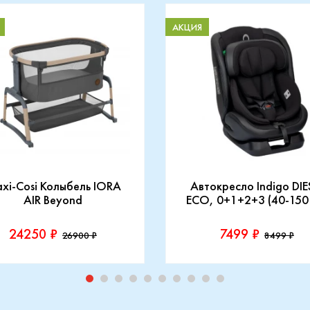
АКЦИЯ
xi-Cosi Колыбель IORA
Автокресло Indigo DIE
AIR Beyond
ECO, 0+1+2+3 (40-150
24250 ₽
7499 ₽
26900 ₽
8499 ₽
зводитель::
Производитель::
-Cosi
Indigo