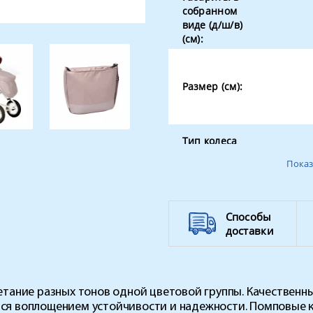
собранном
виде (д/ш/в)
(см):
Размер (см):
Тип колеса
Показ
Вес
Поворотные
Способы
колёса
доставки
Ширина
колёсной
базы
ание разных тонов одной цветовой группы. Качественны
ется воплощением устойчивости и надежности. Помповые