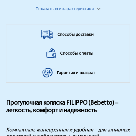
Ремень безопасности:
5-ти точечные
Показать все характеристики
Страна производитель
Польша
Поворотные колёса
да
Вес ребенка
до 15 кг
Способы доставки
Способы оплаты
Гарантия и возврат
Прогулочная коляска FILIPPO (Bebetto) –
легкость, комфорт и надежность
Компактная, маневренная и удобная – для активных