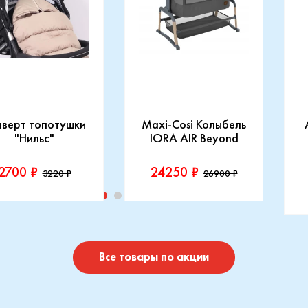
нверт топотушки
Maxi-Cosi Колыбель
"Нильс"
IORA AIR Beyond
2700 ₽
24250 ₽
3220 ₽
26900 ₽
изводитель::
Производитель::
отушки
Maxi-Cosi
П
I
Купить
Купить
Все товары по акции