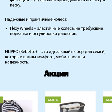
фиксации – улучшенная проходимость по снегу и
песку.
Надежные и практичные колеса:
Flexy Wheels
– эластичные колеса, не требующие
подкачки и регулировки давления.
FILIPPO (Bebetto)
– это идеальный выбор для семей,
которым важны комфорт, мобильность и
надежность.
Акции
Я
АКЦИЯ
АК