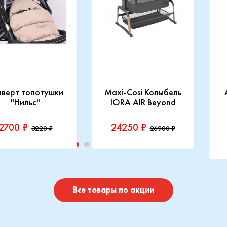
нверт топотушки
Maxi-Cosi Колыбель
"Нильс"
IORA AIR Beyond
2700 ₽
24250 ₽
3220 ₽
26900 ₽
изводитель::
Производитель::
отушки
Maxi-Cosi
П
I
Купить
Купить
Все товары по акции