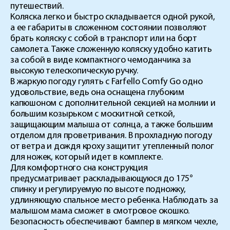
путешествий.
Коляска легко и быстро складывается одной рукой,
а ее габариты в сложенном состоянии позволяют
брать коляску с собой в транспорт или на борт
самолета. Также сложенную коляску удобно катить
за собой в виде компактного чемоданчика за
высокую телескопическую ручку.
В жаркую погоду гулять с Farfello Comfy Go одно
удовольствие, ведь она оснащена глубоким
капюшоном с дополнительной секцией на молнии и
большим козырьком с москитной сеткой,
защищающим малыша от солнца, а также большим
отделом для проветривания. В прохладную погоду
от ветра и дождя кроху защитит утепленный полог
для ножек, который идет в комплекте.
Для комфортного сна конструкция
предусматривает раскладывающуюся до 175°
спинку и регулируемую по высоте подножку,
удлиняющую спальное место ребенка. Наблюдать за
малышом мама сможет в смотровое окошко.
Безопасность обеспечивают бампер в мягком чехле,