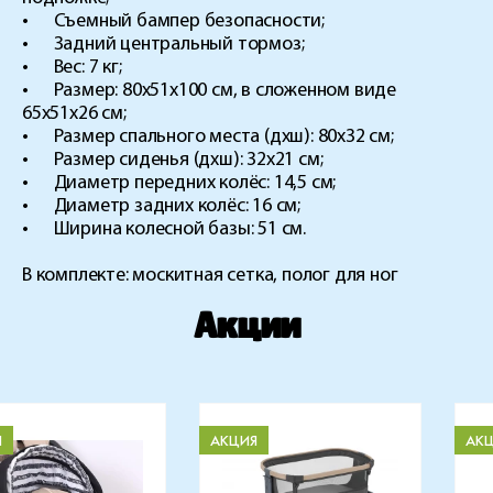
• Съемный бампер безопасности;
• Задний центральный тормоз;
• Вес: 7 кг;
• Размер: 80х51х100 см, в сложенном виде
65х51х26 см;
• Размер спального места (дхш): 80х32 см;
• Размер сиденья (дхш): 32х21 см;
• Диаметр передних колёс: 14,5 см;
• Диаметр задних колёс: 16 см;
• Ширина колесной базы: 51 см.
В комплекте: москитная сетка, полог для ног
Акции
Я
АКЦИЯ
АК