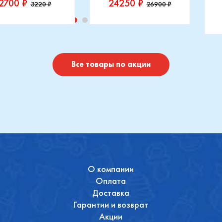
2700 ₽
24250 ₽
3220 ₽
26900 ₽
изводитель::
Производитель::
отушки
Maxi-Cosi
П
I
Купить
Купить
Все товары по акции
О компании
Оплата
Доставка
Гарантии и возврат
Акции