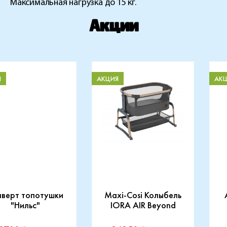
Максимальная нагрузка до 15 кг.
Акции
Я
АКЦИЯ
АК
нверт топотушки
Maxi-Cosi Колыбель
"Нильс"
IORA AIR Beyond