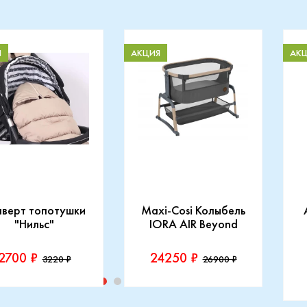
Я
АКЦИЯ
АК
нверт топотушки
Maxi-Cosi Колыбель
"Нильс"
IORA AIR Beyond
2700 ₽
24250 ₽
3220 ₽
26900 ₽
изводитель::
Производитель::
отушки
Maxi-Cosi
П