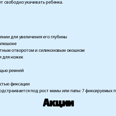
ет свободно укачивать ребенка.
лнии для увеличения его глубины
капюшоне
щитным отворотом и силиконовым окошком
и для ножек
ощью ремней
остью фиксации
подстраивается под рост мамы или папы: 7 фиксируемых 
Акции