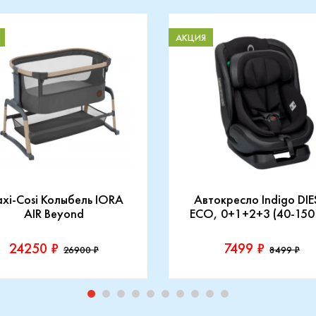
АКЦИЯ
xi-Cosi Колыбель IORA
Автокресло Indigo DIE
AIR Beyond
ECO, 0+1+2+3 (40-150
24250 ₽
7499 ₽
26900 ₽
8499 ₽
зводитель::
Производитель::
-Cosi
Indigo