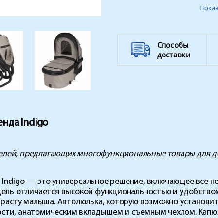
Показ
Ремень безопасности:
Ширина колесной базы
(см):
Способы
Тип коляски
доставки
Поворотные колёса
Вес ребенка
нда Indigo
елей, предлагающих многофункциональные товары для д
 Indigo — это универсальное решение, включающее все 
одель отличается высокой функциональностью и удобство
озрасту малыша. Автолюлька, которую возможно установи
ости, анатомическим вкладышем и съемным чехлом. Капю