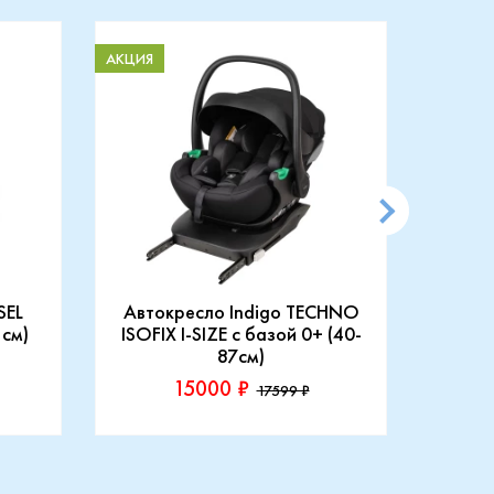
АКЦИЯ
АКЦИЯ
SEL
Автокресло Indigo TECHNO
АВТ
 см)
ISOFIX I-SIZE c базой 0+ (40-
87см)
15000 ₽
17599 ₽
Производитель::
Произ
Indigo
Rant