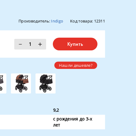
Производитель:
Indigo
Код товара:
12311
Купить
Нашли дешевле?
9,2
с рождения до 3-х
лет
резиновые цельные