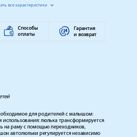
ать все характеристики
5-точечные
передние - 34,
задние - 62
Способы
Гарантия
3 в 1
оплаты
и возврат
да
до 15 кг
етей
необходимое для родителей с малышом:
м использования: люлька трансформируется
ть на раму с помощью переходников,
шон автолюльки регулируется независимо