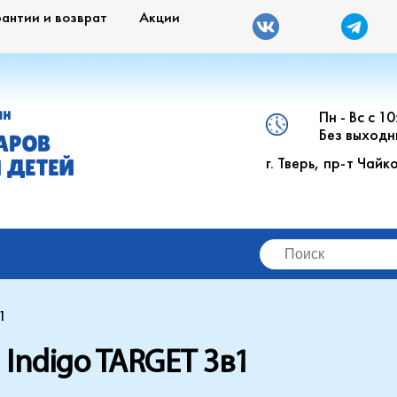
рантии и возврат
Акции
Пн - Вс с 1
ИН
Без выходн
АРОВ
г. Тверь, пр-т Чайк
 ДЕТЕЙ
1
Indigo TARGET 3в1