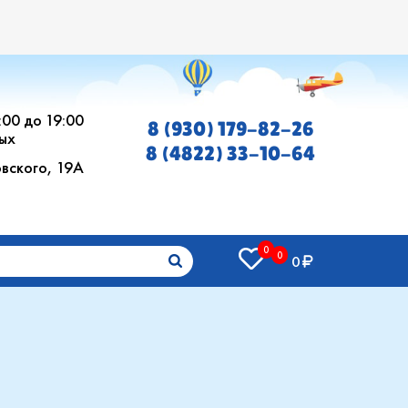
0:00 до 19:00
8 (930) 179-82-26
ых
8 (4822) 33-10-64
овского, 19А
0
0
0