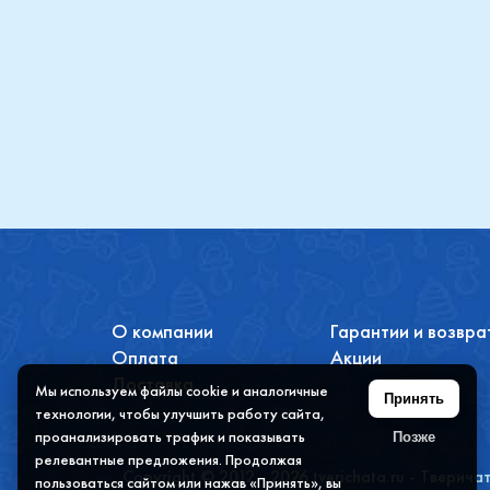
Купить
О компании
Гарантии и возвра
Оплата
Акции
Доставка
Мы используем файлы cookie и аналогичные
Принять
технологии, чтобы улучшить работу сайта,
проанализировать трафик и показывать
Позже
релевантные предложения. Продолжая
Copyright © 2012 - 2026 tverichata.ru - Тверича
пользоваться сайтом или нажав «Принять», вы