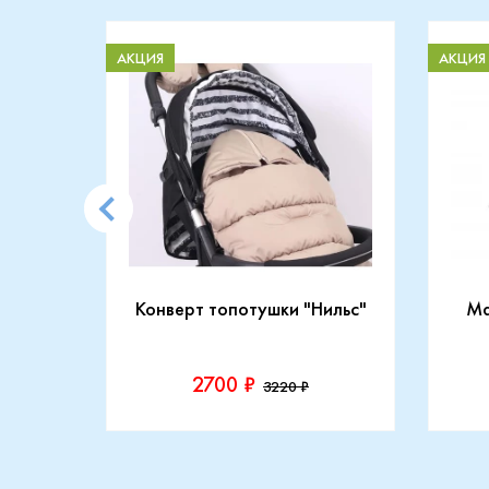
АКЦИЯ
АКЦИЯ
CARRY
Конверт топотушки "Нильс"
Ma
2700 ₽
3220 ₽
Производитель::
Прои
Топотушки
Maxi