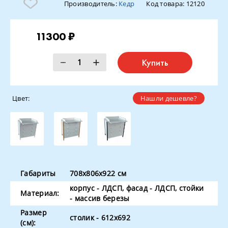
Производитель:
Кедр
Код товара:
12120
11300 ₽
Купить
Цвет:
Нашли дешевле?
Габариты
708х806х922 см
корпус - ЛДСП, фасад - ЛДСП, стойки
Материал:
- массив березы
Размер
столик - 612х692
(см):