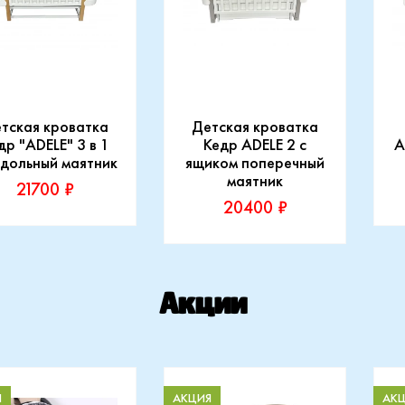
тская кроватка
Детская кроватка
др "ADELE" 3 в 1
Кедр ADELE 2 с
A
дольный маятник
ящиком поперечный
маятник
21700 ₽
20400 ₽
изводитель:
П
р
К
Производитель:
Кедр
Акции
Купить
Купить
Я
АКЦИЯ
АК