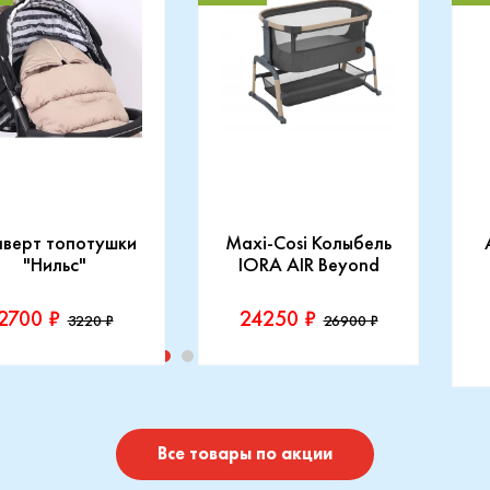
нверт топотушки
Maxi-Cosi Колыбель
"Нильс"
IORA AIR Beyond
2700 ₽
24250 ₽
3220 ₽
26900 ₽
изводитель::
Производитель::
отушки
Maxi-Cosi
П
I
Купить
Купить
Все товары по акции