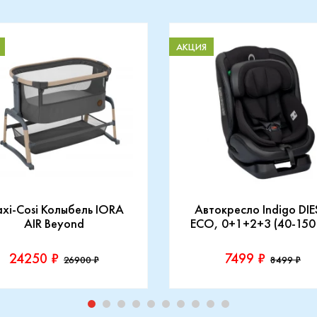
АКЦИЯ
xi-Cosi Колыбель IORA
Автокресло Indigo DIE
AIR Beyond
ECO, 0+1+2+3 (40-150
24250 ₽
7499 ₽
26900 ₽
8499 ₽
зводитель::
Производитель::
-Cosi
Indigo