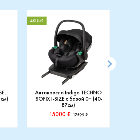
АКЦИЯ
АКЦИЯ
SEL
Автокресло Indigo TECHNO
АВТ
 см)
ISOFIX I-SIZE c базой 0+ (40-
87см)
15000 ₽
17599 ₽
Производитель::
Произ
Indigo
Rant