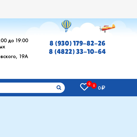
0:00 до 19:00
8 (930) 179-82-26
ых
8 (4822) 33-10-64
овского, 19А
0
0
0