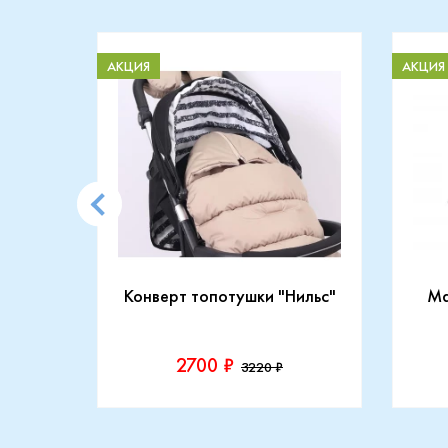
АКЦИЯ
АКЦИЯ
CARRY
Конверт топотушки "Нильс"
Ma
2700 ₽
3220 ₽
Производитель::
Прои
Топотушки
Maxi