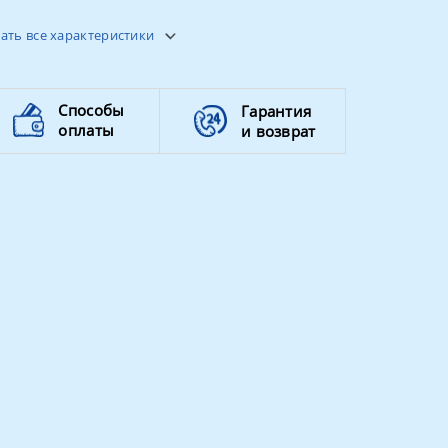
48кг
ать все характеристики
слоновая кость, белый, серый,
клён, венге, венге-клён
Способы
Гарантия
оплаты
и возврат