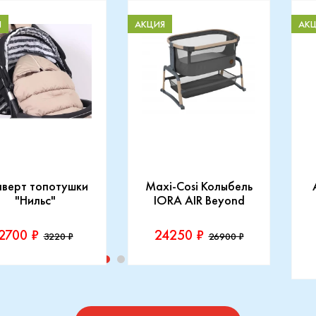
Я
АКЦИЯ
АК
нверт топотушки
Maxi-Cosi Колыбель
"Нильс"
IORA AIR Beyond
2700 ₽
24250 ₽
3220 ₽
26900 ₽
изводитель::
Производитель::
отушки
Maxi-Cosi
П
I