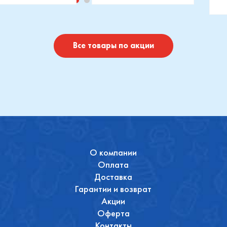
изводитель::
Производитель::
отушки
Maxi-Cosi
П
I
Купить
Купить
Все товары по акции
О компании
Оплата
Доставка
Гарантии и возврат
Акции
Оферта
Контакты