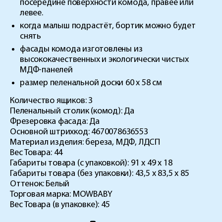
посередине поверхности комода, правее или
левее.
когда малыш подрастёт, бортик можно будет
снять
фасады комода изготовлены из
высококачественных и экологически чистых
МДФ-панелей
размер пеленальной доски 60 x 58 см
Количество ящиков
: 3
Пеленальный столик (комод)
: Да
Фрезеровка фасада
: Да
Основной штрихкод
: 4670078636553
Материал изделия
: береза, МДФ, ЛДСП
Вес Товара
: 44
Габариты товара (с упаковкой)
: 91 х 49 х 18
Габариты товара (без упаковки)
: 43,5 x 83,5 x 85
Оттенок
: Белый
Торговая марка
: MOWBABY
Вес Товара (в упаковке)
: 45