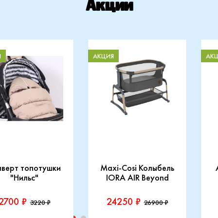
Акции
Я
АКЦИЯ
АК
нверт топотушки
Maxi-Cosi Колыбель
"Нильс"
IORA AIR Beyond
2700 ₽
24250 ₽
3220 ₽
26900 ₽