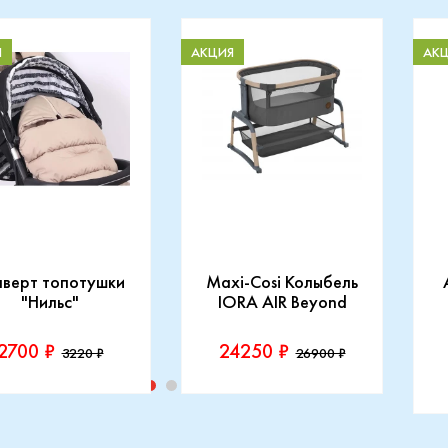
Я
АКЦИЯ
АК
нверт топотушки
Maxi-Cosi Колыбель
"Нильс"
IORA AIR Beyond
2700 ₽
24250 ₽
3220 ₽
26900 ₽
изводитель::
Производитель::
отушки
Maxi-Cosi
П
I