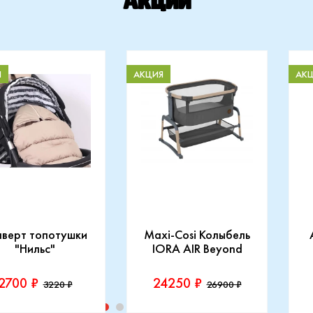
Акции
Я
АКЦИЯ
АК
нверт топотушки
Maxi-Cosi Колыбель
"Нильс"
IORA AIR Beyond
2700 ₽
24250 ₽
3220 ₽
26900 ₽
изводитель::
Производитель::