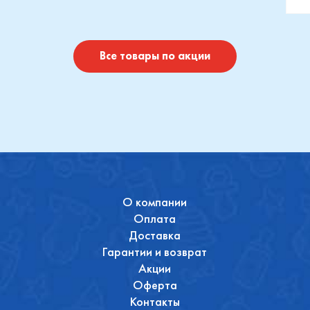
отушки
Maxi-Cosi
П
I
Купить
Купить
Все товары по акции
О компании
Оплата
Доставка
Гарантии и возврат
Акции
Оферта
Контакты