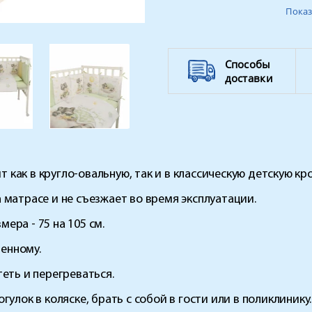
Цвет
Показ
Способы
доставки
как в кругло-овальную, так и в классическую детскую кро
 матрасе и не съезжает во время эксплуатации.
ера - 75 на 105 см.
енному.
еть и перегреваться.
улок в коляске, брать с собой в гости или в поликлинику.