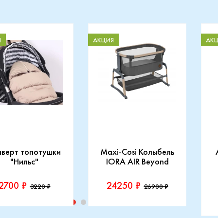
Я
АКЦИЯ
АК
нверт топотушки
Maxi-Cosi Колыбель
"Нильс"
IORA AIR Beyond
2700 ₽
24250 ₽
3220 ₽
26900 ₽
изводитель::
Производитель::
отушки
Maxi-Cosi
П