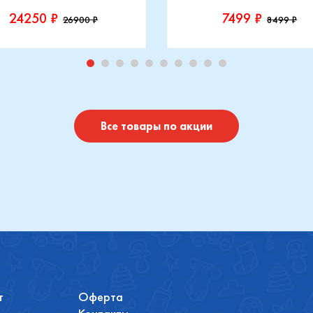
24250 ₽
7499 ₽
26900 ₽
8499 ₽
зводитель::
Производитель::
-Cosi
Indigo
Купить
Купить
Все товары по акции
т
Оферта