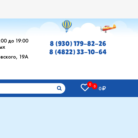
0:00 до 19:00
8 (930) 179-82-26
ых
8 (4822) 33-10-64
овского, 19А
0
0
0