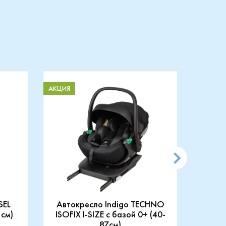
АКЦИЯ
АКЦИЯ
SEL
Автокресло Indigo TECHNO
АВТ
 см)
ISOFIX I-SIZE c базой 0+ (40-
87см)