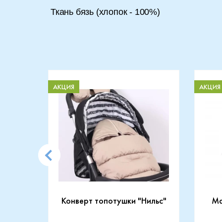
Ткань бязь (хлопок - 100%)
АКЦИЯ
АКЦИЯ
CARRY
Конверт топотушки "Нильс"
Ma