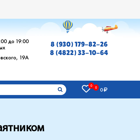
0:00 до 19:00
8 (930) 179-82-26
ых
8 (4822) 33-10-64
овского, 19А
0
0
0
маятником