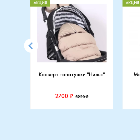
АКЦИЯ
АКЦИЯ
CARRY
Конверт топотушки "Нильс"
Ma
2700 ₽
3220 ₽
Производитель::
Прои
Топотушки
Maxi
Купить