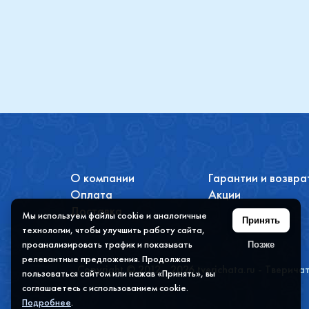
О компании
Гарантии и возвра
Оплата
Акции
Доставка
Мы используем файлы cookie и аналогичные
Принять
технологии, чтобы улучшить работу сайта,
проанализировать трафик и показывать
Позже
релевантные предложения. Продолжая
Copyright © 2012 - 2026 tverichata.ru - Тверича
пользоваться сайтом или нажав «Принять», вы
соглашаетесь с использованием cookie.
Подробнее
.