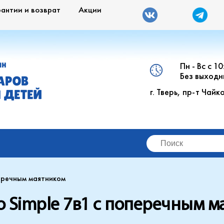
рантии и возврат
Акции
Пн - Вс с 1
ИН
Без выходн
АРОВ
г. Тверь, пр-т Чайк
 ДЕТЕЙ
перечным маятником
go Simple 7в1 с поперечным 