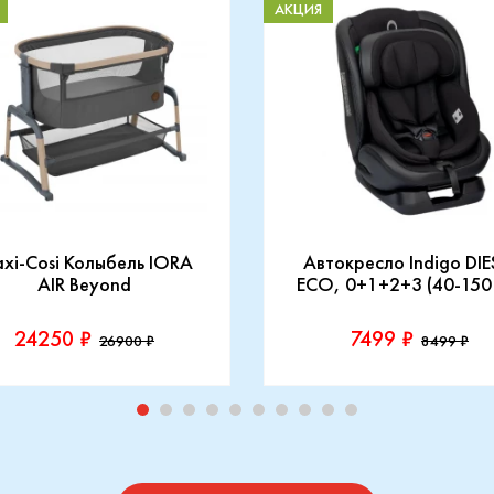
АКЦИЯ
xi-Cosi Колыбель IORA
Автокресло Indigo DIE
AIR Beyond
ECO, 0+1+2+3 (40-150
24250 ₽
7499 ₽
26900 ₽
8499 ₽
зводитель::
Производитель::
-Cosi
Indigo
Купить
Купить