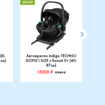
АКЦИЯ
АКЦИЯ
SEL
Автокресло Indigo TECHNO
АВТ
 см)
ISOFIX I-SIZE c базой 0+ (40-
87см)
15000 ₽
17599 ₽
Производитель::
Произ
Indigo
Rant
Купить