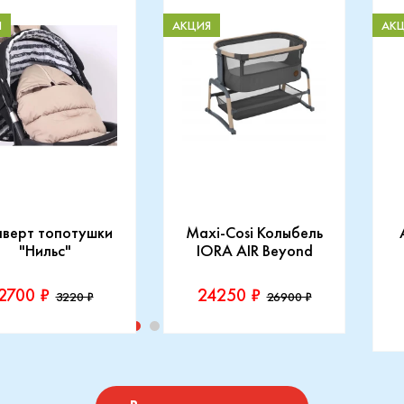
Я
АКЦИЯ
АК
нверт топотушки
Maxi-Cosi Колыбель
"Нильс"
IORA AIR Beyond
2700 ₽
24250 ₽
3220 ₽
26900 ₽
изводитель::
Производитель::
отушки
Maxi-Cosi
П
I