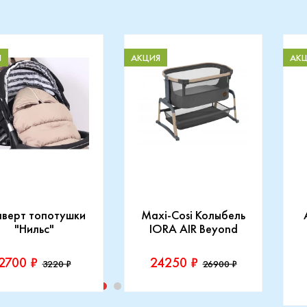
Я
АКЦИЯ
АК
нверт топотушки
Maxi-Cosi Колыбель
"Нильс"
IORA AIR Beyond
2700 ₽
24250 ₽
3220 ₽
26900 ₽
изводитель::
Производитель::
отушки
Maxi-Cosi
П