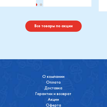
изводитель::
Производитель::
отушки
Maxi-Cosi
П
I
Купить
Купить
Все товары по акции
О компании
Оплата
Доставка
Гарантии и возврат
Акции
Оферта