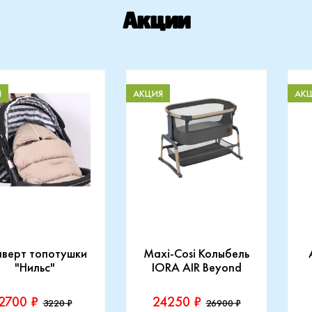
Акции
Я
АКЦИЯ
АК
нверт топотушки
Maxi-Cosi Колыбель
"Нильс"
IORA AIR Beyond
2700 ₽
24250 ₽
3220 ₽
26900 ₽