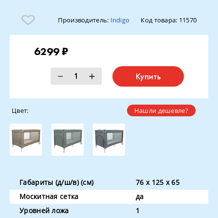
Производитель:
Indigo
Код товара:
11570
6299 ₽
Купить
Цвет:
Нашли дешевле?
Габариты (д/ш/в) (см)
76 x 125 x 65
Москитная сетка
да
Уровней ложа
1