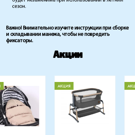
будет незаменима при использовании в летний
сезон.
Важно! Внимательно изучите инструкции при сборке
и складывании манежа, чтобы не повредить
фиксаторы.
Акции
Я
АКЦИЯ
АК