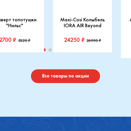
нверт топотушки
Maxi-Cosi Колыбель
"Нильс"
IORA AIR Beyond
2700 ₽
24250 ₽
3220 ₽
26900 ₽
изводитель::
Производитель::
отушки
Maxi-Cosi
П
I
Купить
Купить
Все товары по акции