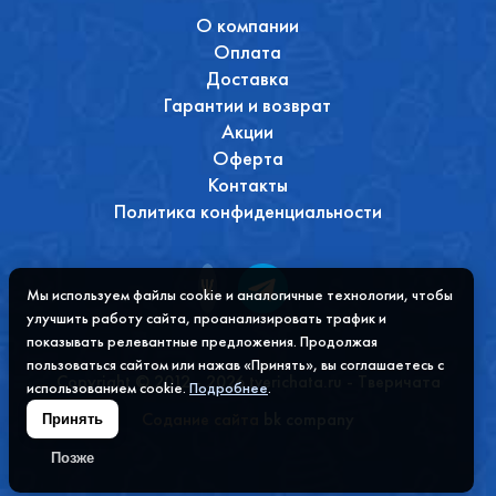
О компании
Оплата
Доставка
Гарантии и возврат
Акции
Оферта
Контакты
Политика конфиденциальности
Мы используем файлы cookie и аналогичные технологии, чтобы
улучшить работу сайта, проанализировать трафик и
показывать релевантные предложения. Продолжая
пользоваться сайтом или нажав «Принять», вы соглашаетесь с
Copyright © 2012 - 2026 tverichata.ru - Тверичата
использованием cookie.
Подробнее
.
Содание сайта
bk company
Принять
Позже