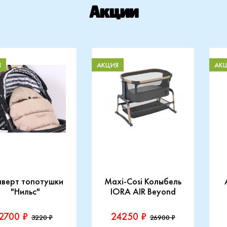
Акции
Я
АКЦИЯ
АК
нверт топотушки
Maxi-Cosi Колыбель
"Нильс"
IORA AIR Beyond
2700 ₽
24250 ₽
3220 ₽
26900 ₽