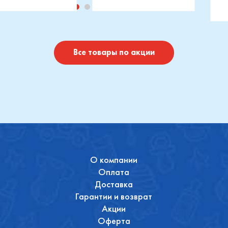
изводитель::
Производитель::
отушки
Maxi-Cosi
П
I
Купить
Купить
Все товары по акции
О компании
Оплата
Доставка
Гарантии и возврат
Акции
Оферта