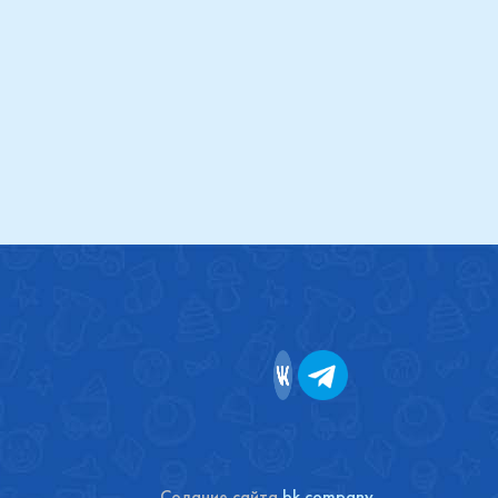
Купить
Содание сайта
bk company