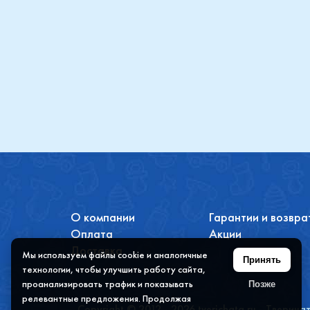
Купить
О компании
Гарантии и возвра
Оплата
Акции
Доставка
Мы используем файлы cookie и аналогичные
Принять
технологии, чтобы улучшить работу сайта,
проанализировать трафик и показывать
Позже
релевантные предложения. Продолжая
Copyright © 2012 - 2026 tverichata.ru - Тверича