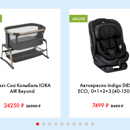
АКЦИЯ
xi-Cosi Колыбель IORA
Автокресло Indigo DIE
AIR Beyond
ECO, 0+1+2+3 (40-150
24250 ₽
7499 ₽
26900 ₽
8499 ₽
зводитель::
Производитель::
-Cosi
Indigo