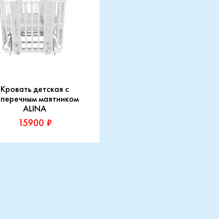
Кровать детская с
перечным маятником
ALINA
15900 ₽
зводитель:
o
Купить