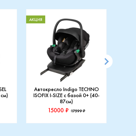
АКЦИЯ
АКЦИЯ
SEL
Автокресло Indigo TECHNO
АВТ
 см)
ISOFIX I-SIZE c базой 0+ (40-
87см)
15000 ₽
17599 ₽
Производитель::
Произ
Indigo
Rant