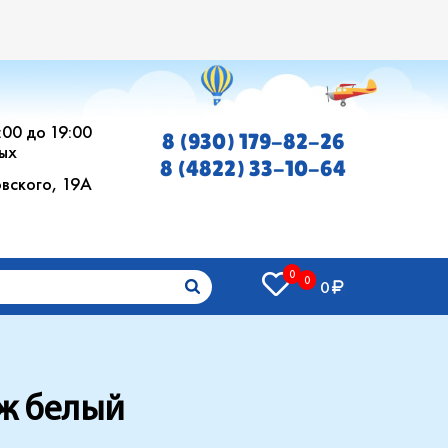
0:00 до 19:00
8 (930) 179-82-26
ых
8 (4822) 33-10-64
овского, 19А
0
0
0
аж белый