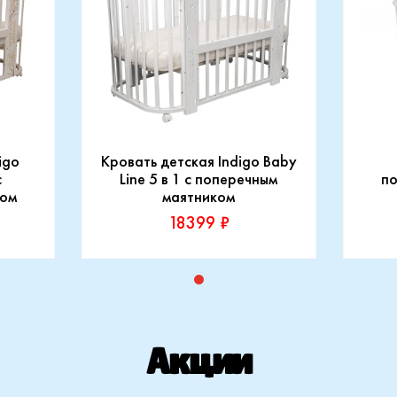
igo
Кровать детская Indigo Baby
с
Line 5 в 1 с поперечным
по
ком
маятником
18399 ₽
Производитель:
Прои
Indigo
Indig
Купить
Акции