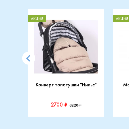
АКЦИЯ
АКЦИЯ
CARRY
Конверт топотушки "Нильс"
Ma
2700 ₽
3220 ₽
Производитель::
Прои
Топотушки
Maxi