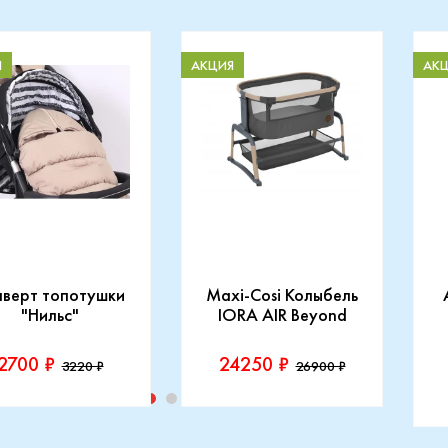
Я
АКЦИЯ
АК
нверт топотушки
Maxi-Cosi Колыбель
"Нильс"
IORA AIR Beyond
2700 ₽
24250 ₽
3220 ₽
26900 ₽
изводитель::
Производитель::
отушки
Maxi-Cosi
П
I