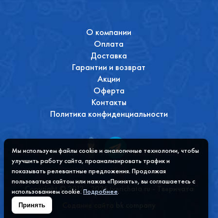
О компании
Оплата
Доставка
Гарантии и возврат
Акции
Оферта
Контакты
Политика конфиденциальности
Мы используем файлы cookie и аналогичные технологии, чтобы
улучшить работу сайта, проанализировать трафик и
показывать релевантные предложения. Продолжая
пользоваться сайтом или нажав «Принять», вы соглашаетесь с
Copyright © 2012 - 2026 tverichata.ru - Тверичата
использованием cookie.
Подробнее
.
Содание сайта
bk company
Принять